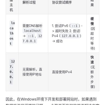
解析过程
协议尝试顺序
主
果
机
缓
lo
慢
需要DNS解析
1. 尝试IPv6 (
) -
::1
ca
(因
localhost
> 超时失败 2. 尝试I
lh
超
->
,
Pv4 (
)
::1
12
127.0.0.1
时
os
-> 成功
7.0.0.1
等
t
待)
快
12
速
7.
(无
无需解析，直
0.
直接使用IPv4
额
接使用IP地址
外
0.
步
1
骤)
因此，在Windows环境下开发和部署网站时，如果遇到