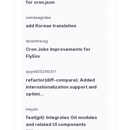
for cron.json
vendeeglobe
add Korean translation
ibraimfarag
Cron Jobs Improvements for
FlyEnv
qaydt20250317
refactor(diff-compare): Added
internationalization support and
optimi…
Heyiki
feat(git): Integrates Git modules
and related UI components