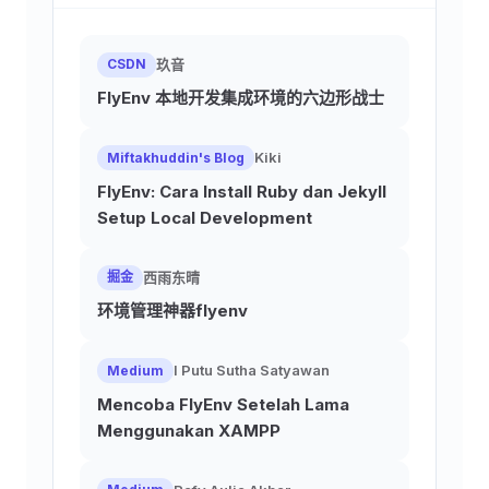
玖音
CSDN
FlyEnv 本地开发集成环境的六边形战士
Kiki
Miftakhuddin's Blog
FlyEnv: Cara Install Ruby dan Jekyll
Setup Local Development
西雨东晴
掘金
环境管理神器flyenv
I Putu Sutha Satyawan
Medium
Mencoba FlyEnv Setelah Lama
Menggunakan XAMPP