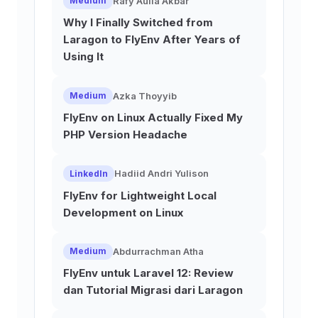
Rafy Aulia Akbar
Medium
Why I Finally Switched from
Laragon to FlyEnv After Years of
Using It
Azka Thoyyib
Medium
FlyEnv on Linux Actually Fixed My
PHP Version Headache
Hadiid Andri Yulison
LinkedIn
FlyEnv for Lightweight Local
Development on Linux
Abdurrachman Atha
Medium
FlyEnv untuk Laravel 12: Review
dan Tutorial Migrasi dari Laragon