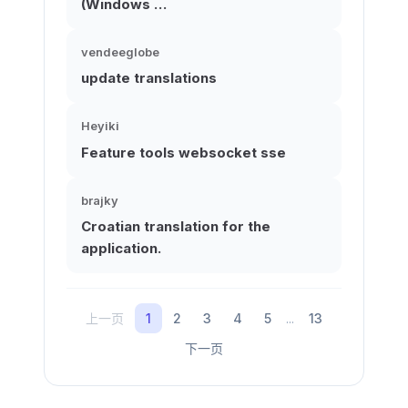
(Windows …
vendeeglobe
update translations
Heyiki
Feature tools websocket sse
brajky
Croatian translation for the
application.
上一页
1
2
3
4
5
...
13
下一页