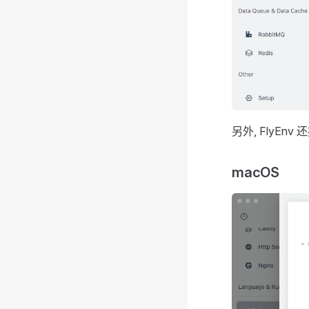
另外, FlyEn
macOS