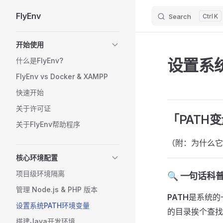
FlyEnv
Skip to content
Search
K
Sidebar Navigation
开始使用
设置系统
什么是FlyEnv?
FlyEnv vs Docker & XAMPP
快速开始
关于许可证
「PATH
关于FlyEnv帮助程序
（附：为什么它
核心环境配置
项目级环境隔离
🔍 一句话科
管理 Node.js & PHP 版本
PATH
是系统的
设置系统PATH环境变量
的目录挨个查找
搭建Java开发环境