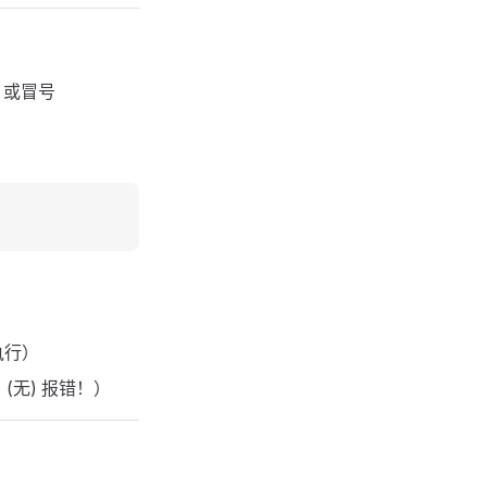
）或冒号
执行）
(无) 报错！）