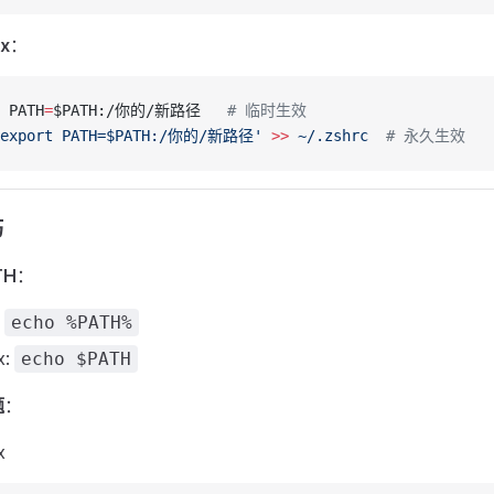
x
：
 PATH
=
$PATH:/你的/新路径   
# 临时生效  
'export PATH=$PATH:/你的/新路径'
 >>
 ~/.zshrc
  # 永久生效
巧
TH
：
:
echo %PATH%
x:
echo $PATH
题
：
x