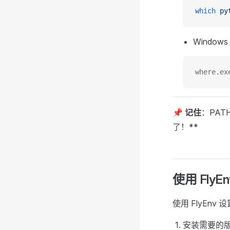
which
 py
Windows
where.ex
📌 记住
：PA
了！**
使用 FlyE
使用 FlyEnv
安装需要的