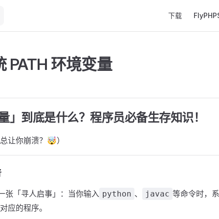
Main Navigatio
下载
FlyPHP
 PATH 环境变量
变量」到底是什么？程序员必备生存知识！
总让你崩溃？🤯）
普
一张「寻人启事」：当你输入
、
等命令时，系
python
javac
对应的程序。