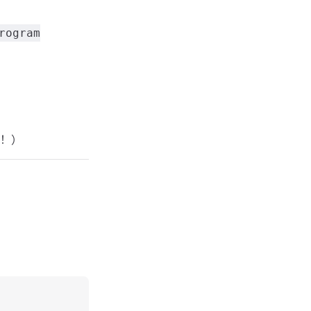
rogram
器！）