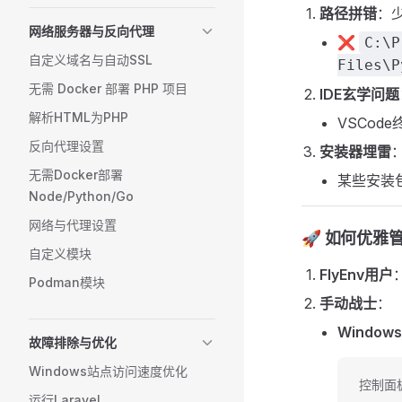
路径拼错
：
网络服务器与反向代理
❌
C:\P
自定义域名与自动SSL
Files\P
无需 Docker 部署 PHP 项目
IDE玄学问题
解析HTML为PHP
VSCod
反向代理设置
安装器埋雷
无需Docker部署
某些安装包
Node/Python/Go
网络与代理设置
🚀 如何优雅管
自定义模块
FlyEnv用户
Podman模块
手动战士
：
Windows
故障排除与优化
Windows站点访问速度优化
控制面板
运行Laravel