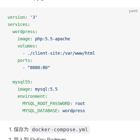
yaml
version
: 
'3'
services
:
  wordpress
:
    image
: 
php:5.5-apache
    volumes
:
      - 
./client-site:/var/www/html
    ports
:
      - 
"8080:80"
  mysql55
:
    image
: 
mysql:5.5
    environment
:
      MYSQL_ROOT_PASSWORD
: 
root
      MYSQL_DATABASE
: 
wordpress
保存为
docker-compose.yml
导入到 FlyEnv Podman